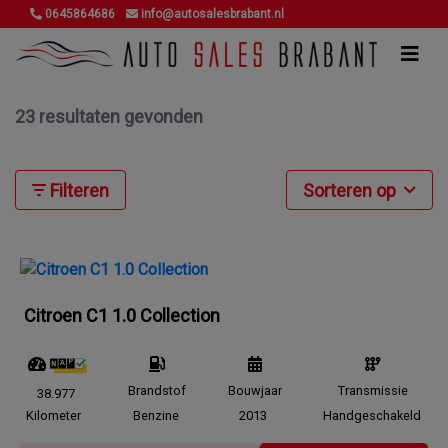
0645864686
info@autosalesbrabant.nl
23 resultaten gevonden
Filteren
Sorteren op
Citroen C1 1.0 Collection
Brandstof
Bouwjaar
Transmissie
38.977
Kilometer
Benzine
2013
Handgeschakeld