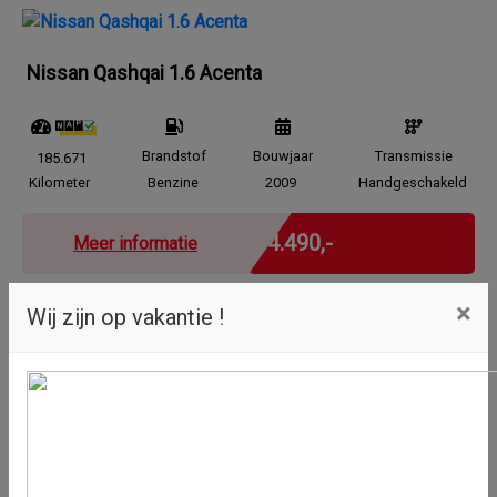
Nissan Qashqai 1.6 Acenta
Brandstof
Bouwjaar
Transmissie
185.671
Kilometer
Benzine
2009
Handgeschakeld
Marge
€ 4.490,-
Meer informatie
×
Wij zijn op vakantie !
Opel Agila 1.2-16V Elegance
Brandstof
Bouwjaar
Transmissie
151.859
Kilometer
Benzine
2002
Handgeschakeld