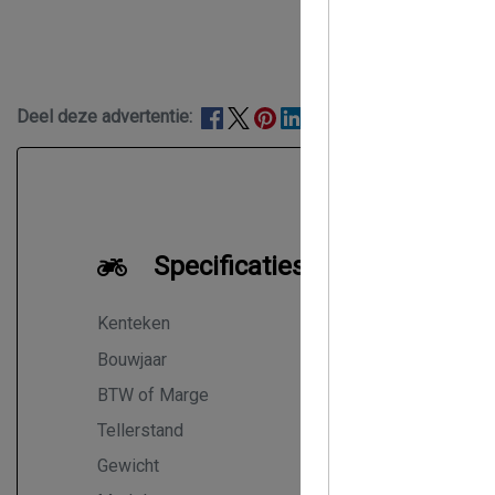
Deel deze advertentie:
Specificaties
Kenteken
22MG
NL
Bouwjaar
2015
BTW of Marge
Marge
Tellerstand
47.812 K
Gewicht
236 kg