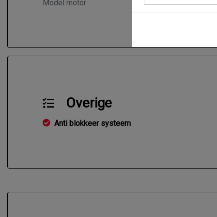
Model motor
Tour
Overige
Anti blokkeer systeem