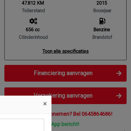
47.812 KM
2015
Tellerstand
Bouwjaar
656 cc
Benzine
Cilinderinhoud
Brandstof
Toon alle specificaties
Financiering aanvragen
Verzekering aanvragen
×
Direct contact opnemen? Bel 0645864686!
Stuur een WhatsApp bericht!