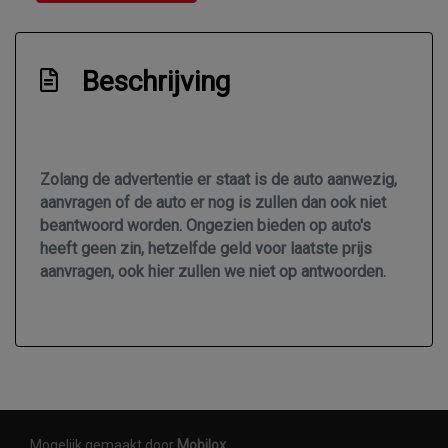
Radio cd speler
Interieur
Beschrijving
Airco
Bestuurdersstoel in hoogte verstelbaar
Elektrische ramen voor
Zolang de advertentie er staat is de auto aanwezig,
aanvragen of de auto er nog is zullen dan ook niet
Stuur leder
beantwoord worden. Ongezien bieden op auto's
Stuur verstelbaar
heeft geen zin, hetzelfde geld voor laatste prijs
aanvragen, ook hier zullen we niet op antwoorden.
Mogelijk gemaakt door
Mobilox