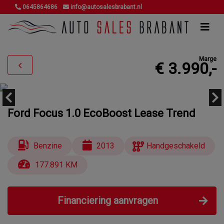
0645864686
info@autosalesbrabant.nl
Marge
€ 3.990,-
Ford Focus 1.0 EcoBoost Lease Trend
Benzine
2013
Handgeschakeld
177.891 KM
Financiering aanvragen