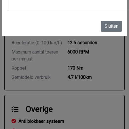
Aantal cilinders
3
Cilinderinhoud
998 cc
Vermogen
74 kW / 101 PK
Sluiten
Topsnelheid
185 km/h
Acceleratie (0-100 km/h)
12.5 seconden
Maximum aantal toeren
6000 RPM
per minuut
Koppel
170 Nm
Gemiddeld verbruik
4.7 l/100km
Overige
Anti blokkeer systeem