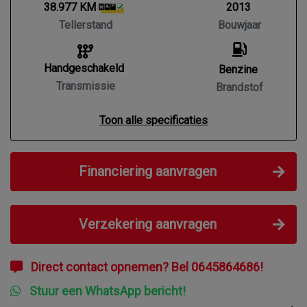
38.977 KM
2013
Tellerstand
Bouwjaar
Handgeschakeld
Benzine
Transmissie
Brandstof
Toon alle specificaties
Financiering aanvragen
Verzekering aanvragen
Direct contact opnemen? Bel 0645864686!
Stuur een WhatsApp bericht!