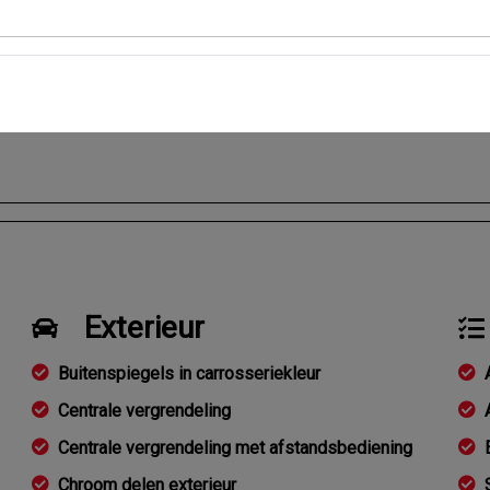
Gemiddeld verbruik
per kwartaal
Exterieur
Buitenspiegels in carrosseriekleur
Centrale vergrendeling
Centrale vergrendeling met afstandsbediening
Chroom delen exterieur