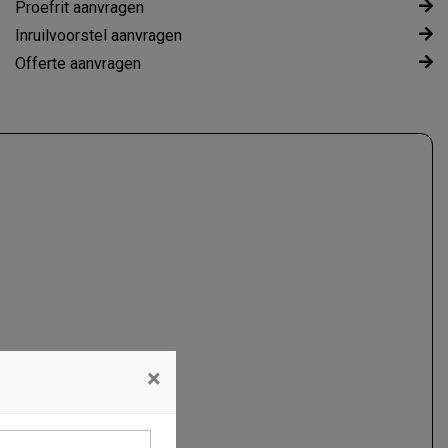
Proefrit aanvragen
Inruilvoorstel aanvragen
Offerte aanvragen
×