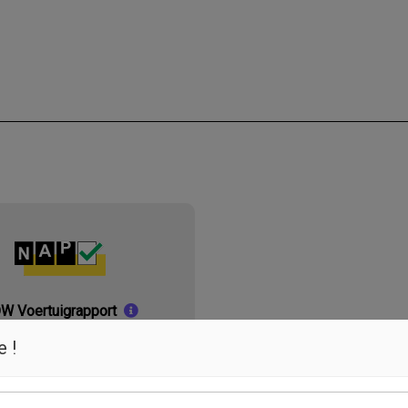
W Voertuigrapport
e !
Bekijk het rapport