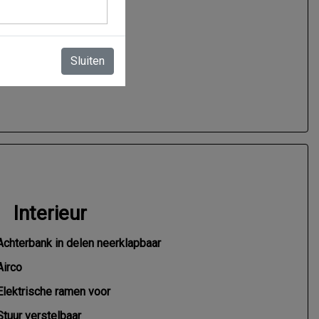
4.3 l/100km
Sluiten
Interieur
Achterbank in delen neerklapbaar
Airco
Elektrische ramen voor
Stuur verstelbaar