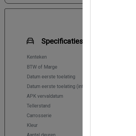
Specificaties
Kenteken
6SBK
NL
BTW of Marge
Marge
Datum eerste toelating
26-09-20
Datum eerste toelating (internationaal)
26-09-20
APK vervaldatum
26-09-20
Tellerstand
38.977 K
Carrosserie
Hatchback
Kleur
Grijs
Aantal deuren
5