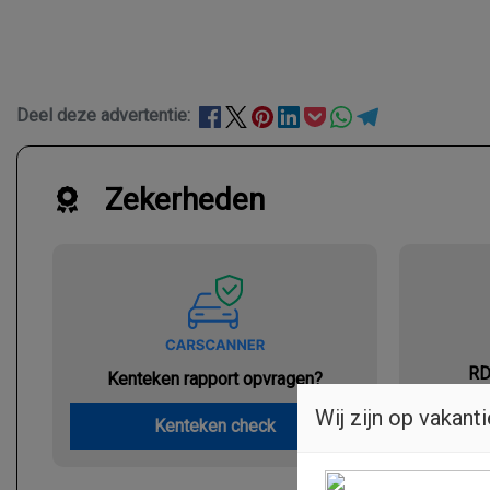
Deel deze advertentie:
Zekerheden
RD
Kenteken rapport opvragen?
Wij zijn op vakanti
Kenteken check