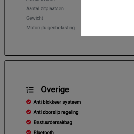
Aantal zitplaatsen
4
Gewicht
805 kg
Motorrijtuigenbelasting
€ 70 - 76 
Overige
Anti blokkeer systeem
Anti doorslip regeling
Bestuurdersairbag
Bluetooth