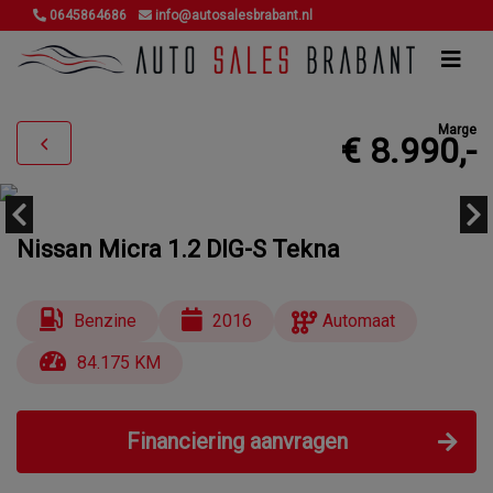
0645864686
info@autosalesbrabant.nl
Marge
€ 8.990,-
Nissan Micra 1.2 DIG-S Tekna
Benzine
2016
Automaat
84.175 KM
Financiering aanvragen