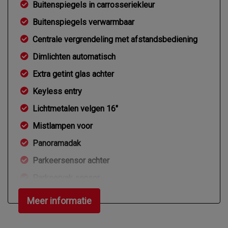
Buitenspiegels in carrosseriekleur
Buitenspiegels verwarmbaar
Centrale vergrendeling met afstandsbediening
Dimlichten automatisch
Extra getint glas achter
Keyless entry
Lichtmetalen velgen 16"
Mistlampen voor
Panoramadak
Parkeersensor achter
Parkeervak sensor
Overige
Meer informatie
Anti blokkeer systeem