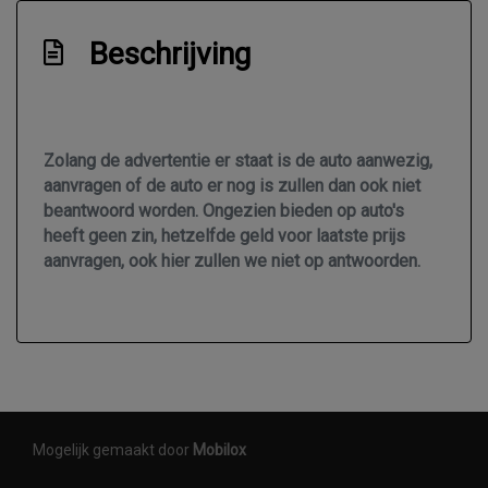
Anti doorslip regeling
Beschrijving
Bestuurdersairbag
Bluetooth
Elektronisch stabiliteits programma
Zolang de advertentie er staat is de auto aanwezig,
Elektronische remkrachtverdeling
aanvragen of de auto er nog is zullen dan ook niet
Hoofd airbag(s) achter
beantwoord worden. Ongezien bieden op auto's
heeft geen zin, hetzelfde geld voor laatste prijs
Hoofd airbag(s) voor
aanvragen, ook hier zullen we niet op antwoorden.
Passagiersairbag
Zij airbag(s) voor
Interieur
Achterbank in delen neerklapbaar
Mogelijk gemaakt door
Mobilox
Airco