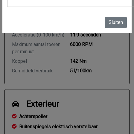
Cilinderinhoud
1198 cc
Vermogen
72 kW / 98 PK
Sluiten
Topsnelheid
175 km/h
Acceleratie (0-100 km/h)
11.9 seconden
Maximum aantal toeren
6000 RPM
per minuut
Koppel
142 Nm
Gemiddeld verbruik
5 l/100km
Exterieur
Achterspoiler
Buitenspiegels elektrisch verstelbaar