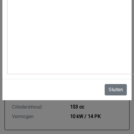
Bouwjaar
2015
BTW of Marge
Marge
Tellerstand
5.502 KM
Gewicht
125 kg
Model motor
Scooter
Motor en transmissie
Brandstof
Benzine
Transmissie
Automaat
Sluiten
Aantal cilinders
1
Cilinderinhoud
153 cc
Vermogen
10 kW / 14 PK