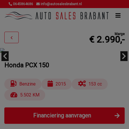
0645864686
info@autosalesbrabant.nl
Marge
€ 2.990,-
Honda PCX 150
Benzine
2015
153 cc
5.502 KM
Financiering aanvragen