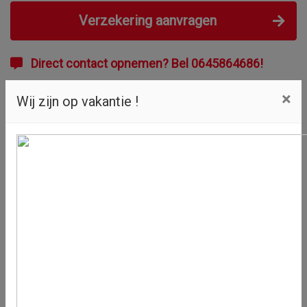
Verzekering aanvragen
Direct contact opnemen? Bel 0645864686!
Stuur een WhatsApp bericht!
×
Wij zijn op vakantie !
Proefrit aanvragen
Inruilvoorstel aanvragen
Offerte aanvragen
Specificaties
Kenteken
59MGDF
NL